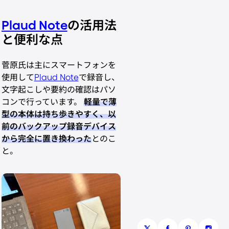
Plaud Note
の活用法
と便利な点
菅原氏は主にスマートフォンを
使用して
Plaud Note
で録音し、
文字起こしや要約の確認はパソ
コンで行っています。
軽量で薄
型の本体は持ち歩きやすく、以
前のバックアップ録音デバイス
から完全に置き換わった
とのこ
と。