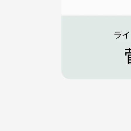
な
価
値