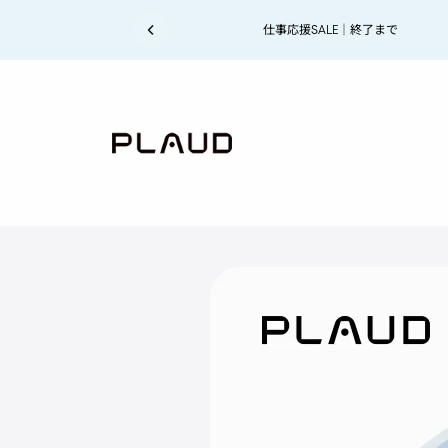
コンテンツにスキップ
コンテンツにスキップ
仕事応援SALE｜終了まで
【お知ら
菅原さくら氏が語る、
菅
原
さ
く
ら
氏
が
語
る
、