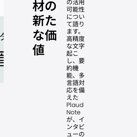
の活用
材の
可能性
につい
新た
て語り
ます。
な価
高精度
な文字
値
起こ
し、要
約機
能、多
言語対
応を備
えた
Plaud
Note
が、イ
ンタビ
ューの