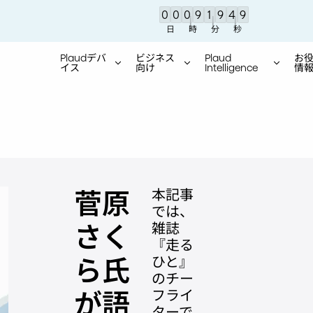
0
0
0
9
1
9
4
8
せ】地震の影響により、現在、一部地域でご注文品のお届けに遅延が生じる場合が
Plaudシリーズ累計200万台出荷達成！
世界をリードするAIボイスレコーダー
日
時
分
秒
Plaudデバ
ビジネス
Plaud
お
イス
向け
Intelligence
情
Plaud Noteが
本記事
菅原
では、
雑誌
さく
『走る
ひと』
ら氏
のチー
フライ
が語
ターで