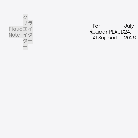
ク
リ
ラ
For
July
Plaud
エ
イ
Fo
JapanPLAUD
24,
Note
イ
タ
AI Support
2026
タ
ー
ー