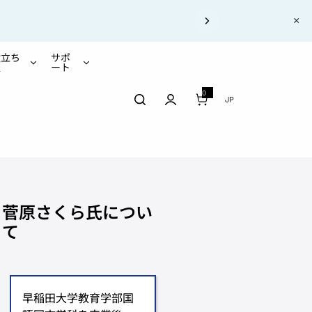
×
あります。
役立ち
サポ
報
ート
0
0 アイテム
JP
もたらすインタビュー
菅原さくら氏につい
て
早稲田大学教育学部国