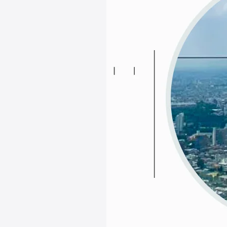
P
l
a
u
d
N
o
t
e
が
も
た
ら
す
イ
ン
タ
ビ
ュ
ー
取
材
の
新
た