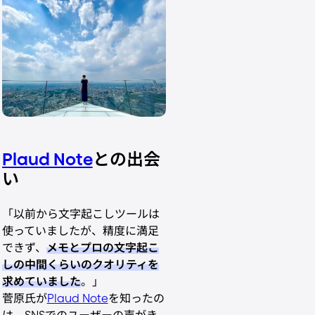
Plaud Note
との出会
い
「以前から文字起こしツールは
使っていましたが、精度に満足
できず、
メモとプロの文字起こ
しの中間くらいのクオリティを
求めていました
。」
菅原氏が
Plaud Note
を知ったの