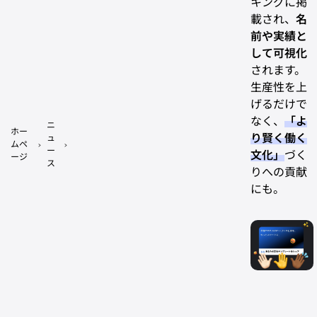
キングに掲
載され、
名
前や実績と
して可視化
されます。
生産性を上
げるだけで
なく、
「よ
ニ
ホー
り賢く働く
ュ
ムペ
ー
文化」
づく
ージ
ス
りへの貢献
にも。