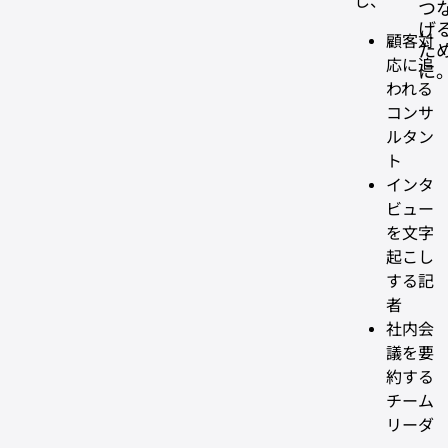
し、
つ
げ
顧客対
た
応に追
に
われる
コンサ
ルタン
ト
インタ
ビュー
を文字
起こし
する記
者
社内会
議を要
約する
チーム
リーダ