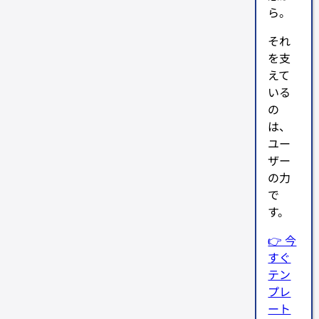
ら。
それ
を支
えて
いる
の
は、
ユー
ザー
の力
で
す。
👉 今
すぐ
テン
プレ
ート