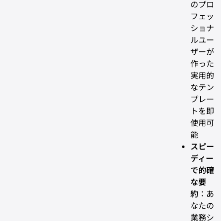
のプロ
フェッ
ショナ
ルユー
ザーが
作った
実用的
なテン
プレー
トを即
使用可
能
スピー
ディー
で的確
な要
約
：あ
なたの
業務シ