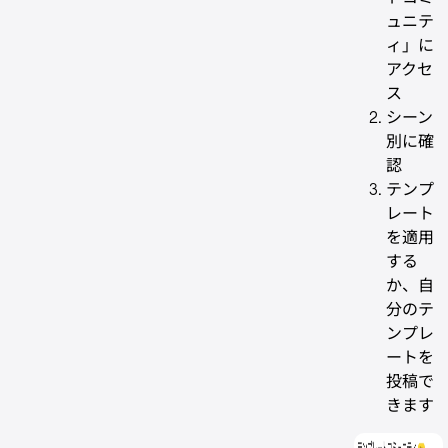
ュニテ
ィ」に
アクセ
ス
シーン
別に確
認
テンプ
レート
を適用
する
か、自
分のテ
ンプレ
ートを
投稿で
きます