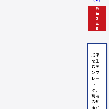
JPY
商
品
を
見
る
成果
を生
むテ
ンプ
レー
ト
は、
現場
の知
恵か