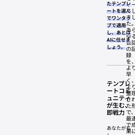
たテンプレ
リ
ス
ートを選ん
ま
でワンタッ
た
プで適用
あ
し、あとは
ゆ
AIに任せま
会
しょう。
の
録
を
格
よ
早
く
テンプレ
よ
ートコミ
整
ュニティ
さ
が生む、
た
で
即戦力
最
で
あなたがも
果