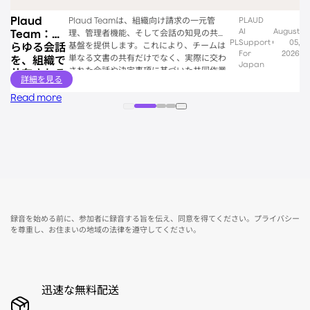
Plaud
Plaud Teamは、組織向け請求の一元管
PLAUD
AI
August
Team：あ
理、管理者機能、そして会話の知見の共有
PL
Support
05,
基盤を提供します。これにより、チームは
らゆる会話
For
2026
単なる文書の共有だけでなく、実際に交わ
を、組織で
Japan
された会話や決定事項に基づいた共同作業
共有される
詳細を見る
が可能になります。
「知性」へ
Read more
録音を始める前に、参加者に録音する旨を伝え、同意を得てください。プライバシー
を尊重し、お住まいの地域の法律を遵守してください。
迅速な無料配送