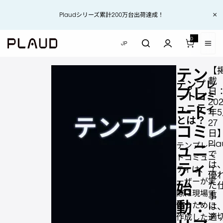
コンテンツにスキップ
コンテンツにスキップ
【お知らせ】地震の影響により、現在、一部地域でご注文品のお届けに遅延
×
Plaudシリーズ累計200万台出荷達成！
世界をリードするAIボイスレコーダー
が生じる場合があります。
0
0 アイテム
JP
テンプレートコミュニティ
テン
【
テ
ン
載
テンプレ
プ
プレ
日
ートコミ
レ
20
最先端のカード型AIボイス
ー
ュニティ
ート
年
レコーダー
ト
とは？
27
コ
コミ
日
ミ
Plaud Note Pro
ュ
Pla
ュニ
テンプレー
ニ
で
トコミュニ
Plaud Note Pro &
テ
は
ティ
ィ
Plaud AI 年間プロプ
ティは、ユ
優
始
ラン【セット】
ーザーが実
始
た
動
際に現場で
事
：
Plaud Note Pro &
動：
リ
使うために
は
Plaud AI 年間無制限
ア
適
作成したテ
プラン【セット】
ル