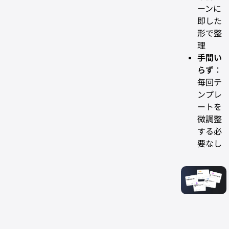
ーンに
即した
形で整
理
手間い
らず
：
毎回テ
ンプレ
ートを
微調整
する必
要なし