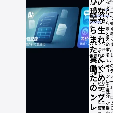
リア
な“
ンプレート
な
ン
ルな
声
を集めた
成
Plaud Note Proケー
レ
か
長型ライブ
ス（MagSafe対
ト”
ら
声か
応）– PITAKA スペシ
ラリー
で
生
ら
ャル エディション
ま
す。
ら生
ま
れ
と
た
Plaud Note Pro 専用
まれ
例えば、次
え
、
MagSafeケース
のようなシ
い
賢
た、
す
ーンに最適
く
Plaud Note Pro 関連
働
そ
化されたテ
賢く
製品
く
て
ンプレート
た
そ
働く
がそろって
め
「
の
います。
ため
ン
テ
レ
ン
ビジネ
のテ
プ
ト
ス会議
レ
は
格
ンプ
ー
インタ
ゼ
ト
ビュー
か
集
レー
作
営業電