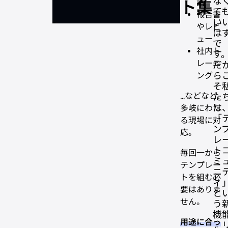
な
ト集
話
て
報告書
い
やレビ
は
ュー
で
社内ト
す
レーニ
だ
ら
ング
そ
…などなど、
た
は
多岐にわた
「
る現場に対
ン
応。
レ
ト
毎回一から
ミ
テンプレー
ニ
トを組む必
ィ
要はありま
と
せん。
う
機
用途に合っ
を