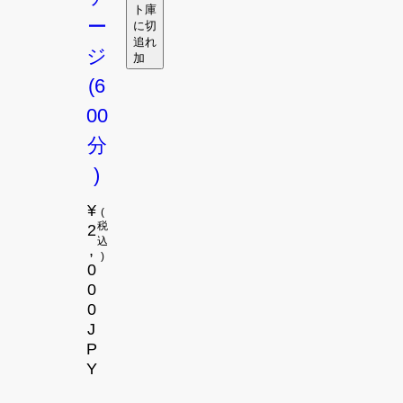
ケ
ト
庫
ー
に
切
追
れ
ジ
加
(6
0
0
分
)
¥
通常価格
(
2
税
込
,
)
0
0
0
J
P