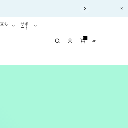
×
あります。
役立ち
サポ
報
ート
0
0 アイテム
JP