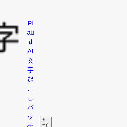
Pl
a
u
d
AI
文
字
起
こ
し
パ
ッ
カ
ー
在