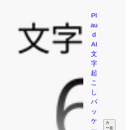
Pl
a
u
d
AI
文
字
起
こ
し
パ
ッ
ケ
カ
ー
在