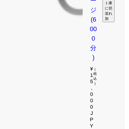
ー
ト
庫
に
切
ジ
追
れ
(6
加
0
0
0
分
)
¥
通常価格
(
1
税
込
5
)
,
0
0
0
J