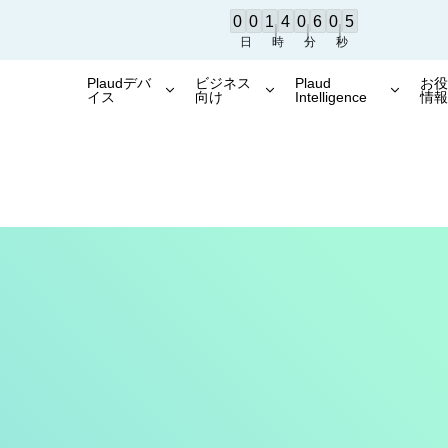
0
0
1
4
0
6
0
4
せ】地震の影響により、現在、一部地域でご注文品のお届けに遅延が生じる場合が
Plaudシリーズ累計200万台出荷達成！
世界をリードするAIボイスレコーダー
日
時
分
秒
Plaudデバ
ビジネス
Plaud
お
イス
向け
Intelligence
情