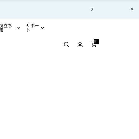
×
あります。
役立ち
サポー
報
ト
0
0 アイテム