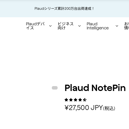
せ】地震の影響により、現在、一部地域でご注文品のお届けに遅延が生じる場合が
Plaudシリーズ累計200万台出荷達成！
世界をリードするAIボイスレコーダー
Plaudデバ
ビジネス
Plaud
お
イス
向け
Intelligence
情
Product status:
Plaud NotePin
535件のレビュー
通常価格
¥27,500 JPY
(税込)