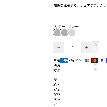
知性を拡張する、ウェアラブルAI
カラー:
グレー
数量
カ
数量を減らす Plaud NotePin
数量を増やす Pla
ー
数量
ト
に
各種
追
決済
加
方法
で、
安
心・
安全
なお
支払
い