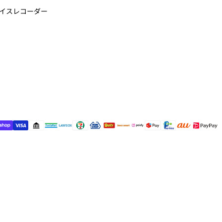
ボイスレコーダー
ud NotePin