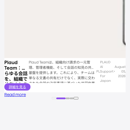
Plaud
Plaud Teamは、組織向け請求の一元管
PLAUD
AI
August
Team：あ
理、管理者機能、そして会話の知見の共有
PL
Support
05,
基盤を提供します。これにより、チームは
らゆる会話
For
2026
単なる文書の共有だけでなく、実際に交わ
を、組織で
Japan
された会話や決定事項に基づいた共同作業
共有される
詳細を見る
が可能になります。
「知性」へ
Read more