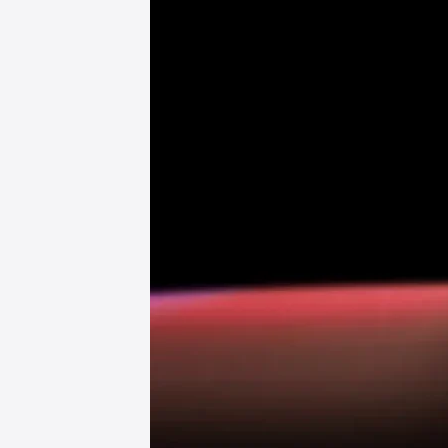
i
c
Plaud Note Proケー
C
ス（MagSafe対
l
応）– PITAKA スペシ
a
ャル エディション
u
d
e
Plaud Note Pro 専用
3
MagSafeケース
.
5
Plaud Note Pro 関連
S
製品
o
n
n
e
t
」
を
導
格
入