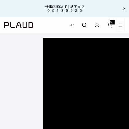
コンテンツにスキップ
コンテンツにスキップ
【お知らせ】地震の影響により、現在、一部地域でご注文品のお届けに遅延
仕事応援SALE｜終了まで
×
Plaudシリーズ累計200万台出荷達成！
世界をリードするAIボイスレコーダー
が生じる場合があります。
0
0
1
3
5
9
1
9
0
0 アイテム
JP
Plaudが新モデル「Anthropi
P
l
a
u
最先端のカード型AIボイス
d
レコーダー
が
新
モ
Plaud Note Pro
デ
ル
Plaud Note Pro &
「
A
Plaud AI 年間プロプ
n
ラン【セット】
t
h
Plaud Note Pro &
r
Plaud AI 年間無制限
o
プラン【セット】
p