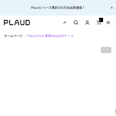
コンテンツにスキップ
コンテンツにスキップ
【お知らせ】地震の影響により、現在、一部地域でご注文品のお届けに遅延
×
Plaudシリーズ累計200万台出荷達成！
世界をリードするAIボイスレコーダー
が生じる場合があります。
0
0 アイテム
JP
ホームページ
Plaud Note 専用MagSafeケース
1 / 7
最先端のカード型AIボイス
レコーダー
Plaud Note Pro
Plaud Note Pro &
Plaud AI 年間プロプ
ラン【セット】
Plaud Note Pro &
Plaud AI 年間無制限
プラン【セット】