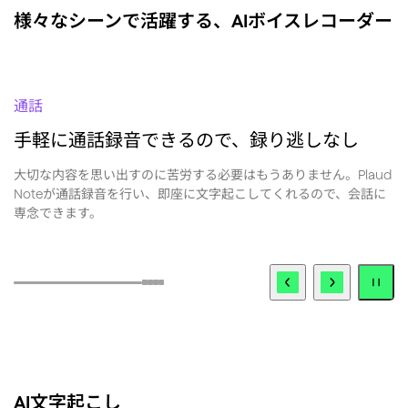
通話
手軽に通話録音できるので、録り逃しなし
大切な内容を思い出すのに苦労する必要はもうありません。Plaud
議
Noteが通話録音を行い、即座に文字起こしてくれるので、会話に
事
専念できます。
AI文字起こし