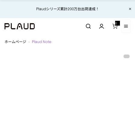
コンテンツにスキップ
コンテンツにスキップ
【お知らせ】地震の影響により、現在、一部地域でご注文品のお届けに遅延
×
Plaudシリーズ累計200万台出荷達成！
世界をリードするAIボイスレコーダー
が生じる場合があります。
0
0 アイテム
JP
ホームページ
Plaud Note
1 / 10
最先端のカード型AIボイス
レコーダー
Plaud Note Pro
Plaud Note Pro &
Plaud AI 年間プロプ
ラン【セット】
Plaud Note Pro &
Plaud AI 年間無制限
プラン【セット】