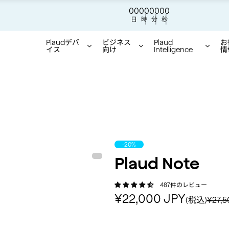
0
0
1
6
0
9
5
5
せ】地震の影響により、現在、一部地域でご注文品のお届けに遅延が生じる場合が
Plaudシリーズ累計200万台出荷達成！
世界をリードするAIボイスレコーダー
日
時
分
秒
Plaudデバ
ビジネス
Plaud
お
イス
向け
Intelligence
情
Product status:
-20%
Plaud Note
487件のレビュー
販売価格
通
¥22,000 JPY
(税込)
¥27,5