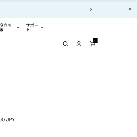
×
あります。
役立ち
サポー
報
ト
0
0 アイテム
常価格
00 JPY