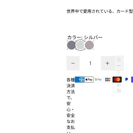
世界中で愛用されている、カード型
カラー:
シルバー
数量
カ
数量を減らす Plaud Note
数量を増やす Pla
ー
数量
ト
に
各種
追
決済
加
方法
で、
安
心・
安全
なお
支払